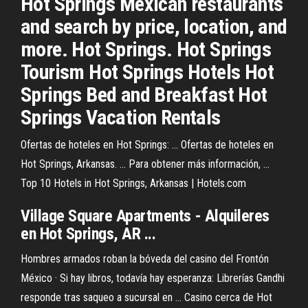
Hot Springs Mexican restaurants
and search by price, location, and
more. Hot Springs. Hot Springs
Tourism Hot Springs Hotels Hot
Springs Bed and Breakfast Hot
Springs Vacation Rentals
Ofertas de hoteles en Hot Springs: ... Ofertas de hoteles en
Hot Springs, Arkansas. ... Para obtener más información, ...
Top 10 Hotels in Hot Springs, Arkansas | Hotels.com
Village Square Apartments - Alquileres
en Hot Springs, AR ...
Hombres armados roban la bóveda del casino del Frontón
México · Si hay libros, todavía hay esperanza: Librerías Gandhi
responde tras saqueo a sucursal en ... Casino cerca de Hot