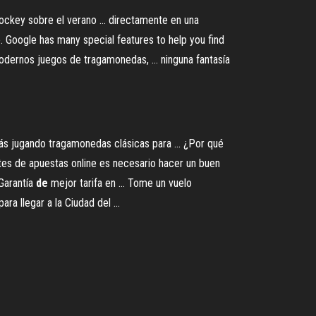
ckey sobre el verano ... directamente en una
. Google has many special features to help you find
dernos juegos de tragamonedas, ... ninguna fantasía
Estás jugando tragamonedas clásicas para ... ¿Por qué
tes de apuestas online es necesario hacer un buen
Garantía
de
mejor tarifa en ... Tome un vuelo
 llegar a la Ciudad del ...