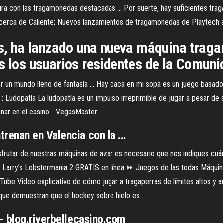
tura con las tragamonedas destacadas ... Por suerte, hay suficientes tra
 Acerca de Caliente; Nuevos lanzamientos de tragamonedas de Playtech a p
us, ha lanzado una nueva máquina traga
s los usuarios residentes de la Comunid
 un mundo lleno de fantasía ... Hay caca en mi sopa es un juego basado e
 : Ludopatía La ludopatía es un impulso irreprimible de jugar a pesar d
nar en el casino - VegasMaster
enan en Valencia con la ...
frutar de nuestras máquinas de azar es necesario que nos indiques cuánt
ky Larry’s Lobstermania 2 GRATIS en línea ⏩ Juegos de las todas Máq
ouTube Video explicativo de cómo jugar a tragaperras de límites altos y 
 que demuestran que el hockey sobre hielo es ...
- blog.riverbellecasino.com