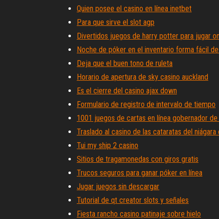
Quien posee el casino en línea inetbet
Para que sirve el slot agp
Divertidos juegos de harry potter para jugar on
Noche de póker en el inventario forma fácil de
Deja que el buen tono de ruleta
Horario de apertura de sky casino auckland
Es el cierre del casino ajax down
Formulario de registro de intervalo de tiempo
1001 juegos de cartas en línea gobernador de
Traslado al casino de las cataratas del niágar
Tui my ship 2 casino
Sitios de tragamonedas con giros gratis
Trucos seguros para ganar póker en línea
Jugar juegos sin descargar
Tutorial de qt creator slots y señales
Fiesta rancho casino patinaje sobre hielo