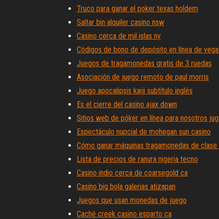
Truco para ganar el poker texas holdem
Saltar bin alquiler casino nsw
Casino cerca de mil islas ny
Códigos de bono de depósito en línea de veg
Juegos de tragamonedas gratis de 3 ruedas
Asociación de juego remoto de paul morris
Juego apocalipsis kaiji subtítulo inglés
Es el cierre del casino ajax down
Sitios web de póker en línea para nosotros ju
Espectáculo nupcial de mohegan sun casino
Cómo ganar máquinas tragamonedas de clase i
Lista de precios de ranura nigeria tecno
Casino indio cerca de coarsegold ca
Casino big bola galerias atizapan
Juegos que usan monedas de juego
Caché creek casino esparto ca