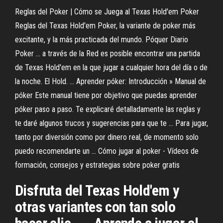
Reglas del Poker | Cómo se Juega al Texas Hold'em Poker
Reglas del Texas Hold'em Poker, la variante de poker más
excitante, y la más practicada del mundo. Póquer Diario
Poker ... a través de la Red es posible encontrar una partida
de Texas Hold'em en la que jugar a cualquier hora del día o de
la noche. El Hold. ... Aprender póker: Introducción » Manual de
póker Este manual tiene por objetivo que puedas aprender
póker paso a paso. Te explicaré detalladamente las reglas y
te daré algunos trucos y sugerencias para que te ... Para jugar,
tanto por diversión como por dinero real, de momento solo
puedo recomendarte un ... Cómo jugar al poker - Vídeos de
formación, consejos y estrategias sobre poker gratis
Disfruta del Texas Hold'em y
otras variantes con tan solo