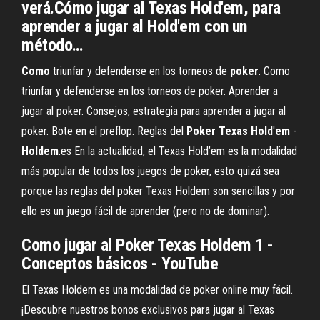
verá.Cómo jugar al Texas Hold'em, para
aprender a jugar al Hold'em con un
método…
Como
triunfar y defenderse en los torneos de
poker
.
Como
triunfar y defenderse en los torneos de poker. Aprender a
jugar al poker. Consejos, estrategia para aprender a jugar al
poker. Bote en el preflop.
Reglas del
Poker Texas
Hold
'
em
-
Holdem
.es
En la actualidad, el Texas Hold’em es la modalidad
más popular de todos los juegos de poker, esto quizá sea
porque las reglas del poker Texas Holdem son sencillas y por
ello es un juego fácil de aprender (pero no de dominar).
Como jugar al Poker Texas Holdem 1 -
Conceptos básicos - YouTube
El Texas Holdem es una modalidad de poker online muy fácil.
¡Descubre nuestros bonos exclusivos para jugar al Texas