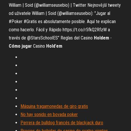
William | Soid (@williamseusebio) | Twitter
Nejnovější tweety
od uživatele William | Soid (@williamseusebio): "Jugar al
#Poker #Gratis es absolutamente posible. Aquí te explican
como hacerlo. Fácil y Rápido https://t.co/r5fkQ2RfzW a
través de @StarsSchoolES"
Reglas del Casino
Holdem
-
Cómo
jugar
Casino
Hold
'
em
Máquina tragamonedas de giro gratis
No hay sonido en bovada poker
Perrera de bulldog francés de blackjack duro
Precios de bebidas de casino de cuatro vientos