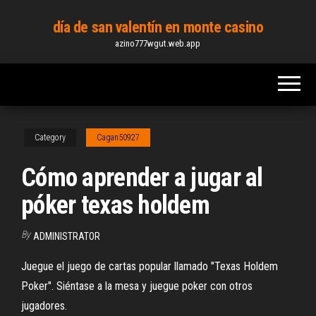
Skip
día de san valentín en monte casino
to
azino777wgut.web.app
the
content
Category
Cagan50927
Cómo aprender a jugar al
póker texas holdem
By
ADMINISTRATOR
Juegue el juego de cartas popular llamado "Texas Holdem
Poker". Siéntase a la mesa y juegue poker con otros
jugadores.